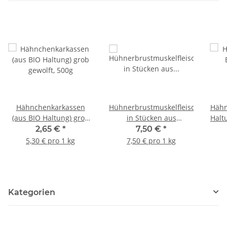
Hähnchenkarkassen
Hühnerbrustmuskelfleisch
Hähn
(aus BIO Haltung) grob
in Stücken aus
Halt
gewolft, 500g
biologischer Haltung
2,65 €
*
7,50 €
*
1000g
5,30 € pro 1 kg
7,50 € pro 1 kg
Kategorien